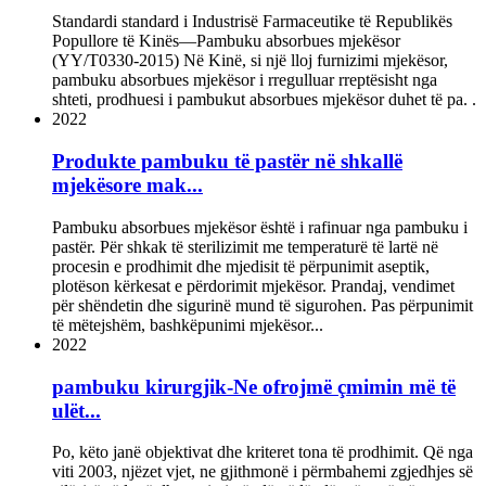
Standardi standard i Industrisë Farmaceutike të Republikës
Popullore të Kinës—Pambuku absorbues mjekësor
(YY/T0330-2015) Në Kinë, si një lloj furnizimi mjekësor,
pambuku absorbues mjekësor i rregulluar rreptësisht nga
shteti, prodhuesi i pambukut absorbues mjekësor duhet të pa. .
2022
Produkte pambuku të pastër në shkallë
mjekësore mak...
Pambuku absorbues mjekësor është i rafinuar nga pambuku i
pastër. Për shkak të sterilizimit me temperaturë të lartë në
procesin e prodhimit dhe mjedisit të përpunimit aseptik,
plotëson kërkesat e përdorimit mjekësor. Prandaj, vendimet
për shëndetin dhe sigurinë mund të sigurohen. Pas përpunimit
të mëtejshëm, bashkëpunimi mjekësor...
2022
pambuku kirurgjik-Ne ofrojmë çmimin më të
ulët...
Po, këto janë objektivat dhe kriteret tona të prodhimit. Që nga
viti 2003, njëzet vjet, ne gjithmonë i përmbahemi zgjedhjes së