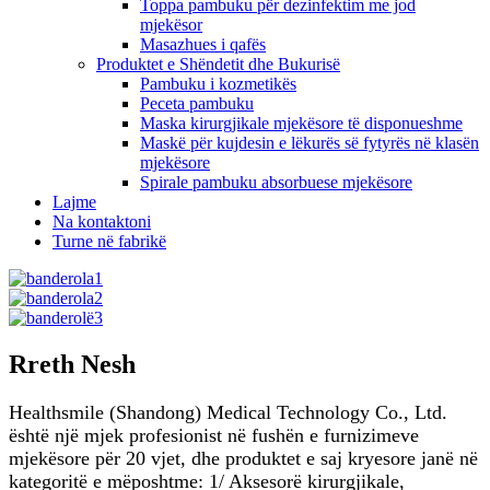
Toppa pambuku për dezinfektim me jod
mjekësor
Masazhues i qafës
Produktet e Shëndetit dhe Bukurisë
Pambuku i kozmetikës
Peceta pambuku
Maska kirurgjikale mjekësore të disponueshme
Maskë për kujdesin e lëkurës së fytyrës në klasën
mjekësore
Spirale pambuku absorbuese mjekësore
Lajme
Na kontaktoni
Turne në fabrikë
Rreth Nesh
Healthsmile (Shandong) Medical Technology Co., Ltd.
është një mjek profesionist në fushën e furnizimeve
mjekësore për 20 vjet, dhe produktet e saj kryesore janë në
kategoritë e mëposhtme: 1/ Aksesorë kirurgjikale,