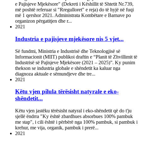
e Pajisjeve Mjekësore" (Dekreti i Këshillit të Shtetit Nr.739,
më poshtë referuar si "Rregulloret" e reja) do të hyjë në fuqi
më 1 qershor 2021. Administrata Kombëtare e Barnave po
organizon përgatitjen dhe r...
2021
Industria e pajisjeve mjekësore nis 5 vjet...
Së fundmi, Ministria e Industrisë dhe Teknologjisë së
Informacionit (MIIT) publikoi draftin e “Planit të Zhvillimit të
Industrisë së Pajisjeve Mjekësore (2021 – 2025)”. Ky punim
thekson se industria globale e shëndetit ka kaluar nga
diagnoza aktuale e sëmundjeve dhe tre...
2021
Këtu vjen pilula tërësisht natyrale e eko-
shëndetit...
Këtu vjen jastëku tërësisht natyral i eko-shëndetit që do t'ju
sjellë ëndrra "Ky është zbardhues absorbues 100% pambuk
me stap", i cili është i përbërë nga 100% pambuk, si pambuk i
krehur, me vija, organik, pambuk i prerë...
2021