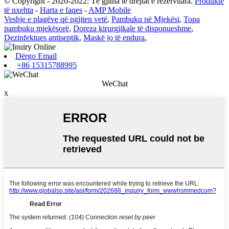
© Copyright - 2020-2022: Të gjitha të drejtat e rezervuara.
Produkte
të nxehta
-
Harta e faqes
-
AMP Mobile
Veshje e plagëve që ngjiten vetë
,
Pambuku në Mjekësi
,
Topa
pambuku mjekësorë
,
Doreza kirurgjikale të disponueshme
,
Dezinfektues antiseptik
,
Maskë jo të endura
,
Dërgo Email
+86 15315788995
WeChat
x