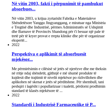
Në vitin 2003, fakti i përpunimit të pambukut
absorbues...
Në vitin 2003, u krijua zyrtarisht Fabrika e Materialeve
Shëndetësore Yanggu Jingyanggang, e miratuar nga Ministria
e Tregtisë dhe Industrisë, përmes Administratës së Ushqimit
dhe Barnave të Provincës Shandong për t'i besuar një pale të
tretë për të kryer provat e rrepta klinike dhe për të organizuar
ekspertë...
2022
Perspektiva e aplikimit të absorbuesit
mjekësor...
Me përmirësimin e cilësisë së jetës së njerëzve dhe me theksin
në rritje ndaj shëndetit, gjithnjë e më shumë produkte të
kujdesit dhe trajtimit të nivelit mjekësor po rizhvillohen dhe
aplikohen në skenat e jetës së përditshme. Për shembull, tani
peshqiri i lagësht i popullarizuar i tualetit, përdorni prodhimin
standard të klasës mjekësore të ...
2022
Standardi i Industrisë Farmaceutike të P...