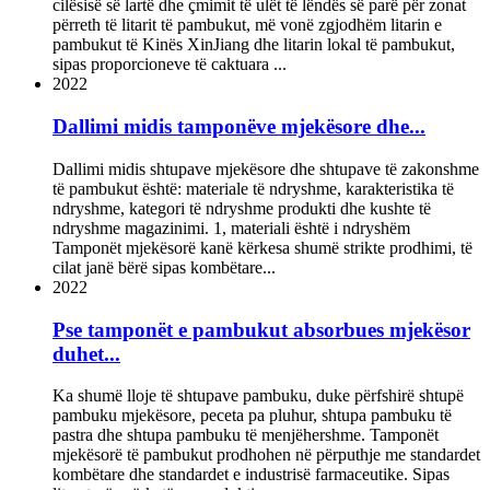
cilësisë së lartë dhe çmimit të ulët të lëndës së parë për zonat
përreth të litarit të pambukut, më vonë zgjodhëm litarin e
pambukut të Kinës XinJiang dhe litarin lokal të pambukut,
sipas proporcioneve të caktuara ...
2022
Dallimi midis tamponëve mjekësore dhe...
Dallimi midis shtupave mjekësore dhe shtupave të zakonshme
të pambukut është: materiale të ndryshme, karakteristika të
ndryshme, kategori të ndryshme produkti dhe kushte të
ndryshme magazinimi. 1, materiali është i ndryshëm
Tamponët mjekësorë kanë kërkesa shumë strikte prodhimi, të
cilat janë bërë sipas kombëtare...
2022
Pse tamponët e pambukut absorbues mjekësor
duhet...
Ka shumë lloje të shtupave pambuku, duke përfshirë shtupë
pambuku mjekësore, peceta pa pluhur, shtupa pambuku të
pastra dhe shtupa pambuku të menjëhershme. Tamponët
mjekësorë të pambukut prodhohen në përputhje me standardet
kombëtare dhe standardet e industrisë farmaceutike. Sipas