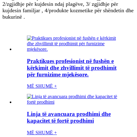
2/zgjidhje për kujdesin ndaj plagëve, 3/ zgjidhje për
kujdesin familjar , 4/produkte kozmetike për shëndetin dhe
bukurinë .
Praktikues profesionist në fushën e
kërkimit dhe zhvillimit të prodhimit
për furnizime mjekësore.
MË SHUMË +
Linja të avancuara prodhimi dhe
kapacitet të fortë prodhimi
MË SHUMË +