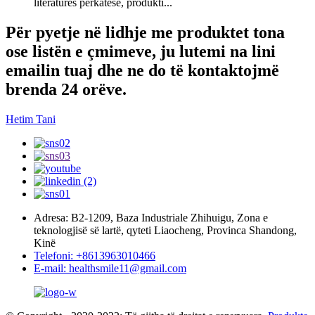
literaturës përkatëse, produkti...
Për pyetje në lidhje me produktet tona
ose listën e çmimeve, ju lutemi na lini
emailin tuaj dhe ne do të kontaktojmë
brenda 24 orëve.
Hetim Tani
Adresa: B2-1209, Baza Industriale Zhihuigu, Zona e
teknologjisë së lartë, qyteti Liaocheng, Provinca Shandong,
Kinë
Telefoni: +8613963010466
E-mail: healthsmile11@gmail.com