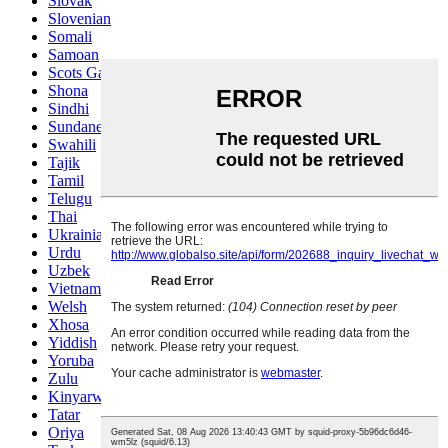
Slovak
Slovenian
Somali
Samoan
Scots Gaelic
Shona
Sindhi
Sundanese
Swahili
Tajik
Tamil
Telugu
Thai
Ukrainian
Urdu
Uzbek
Vietnamese
Welsh
Xhosa
Yiddish
Yoruba
Zulu
Kinyarwanda
Tatar
Oriya