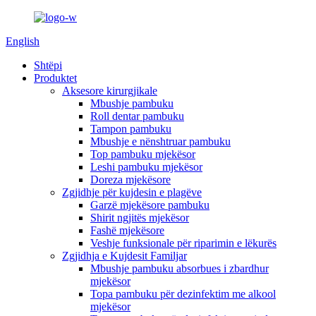
English
Shtëpi
Produktet
Aksesore kirurgjikale
Mbushje pambuku
Roll dentar pambuku
Tampon pambuku
Mbushje e nënshtruar pambuku
Top pambuku mjekësor
Leshi pambuku mjekësor
Doreza mjekësore
Zgjidhje për kujdesin e plagëve
Garzë mjekësore pambuku
Shirit ngjitës mjekësor
Fashë mjekësore
Veshje funksionale për riparimin e lëkurës
Zgjidhja e Kujdesit Familjar
Mbushje pambuku absorbues i zbardhur
mjekësor
Topa pambuku për dezinfektim me alkool
mjekësor